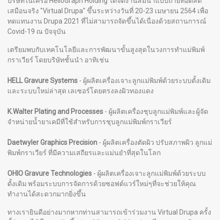
บริษัทในเครือ HelioGraph Holding ได้จัดงานสัมนาแบบถ่ายทอดสด
เสมือนจริง "Virtual Drupa" ขึ้นระหว่างวันที่ 20-23 เมษายน 2564 เพื่อ
ทดแทนงาน Drupa 2021 ที่ไม่สามารถจัดขึ้นได้เนื่องด้วยสถานการณ์
Covid-19 ณ ปัจจุบัน
เตรียมพบกับเทคโนโลยีและการพัฒนาขั้นสูงสุดในวงการทำแม่พิมพ์
กราเวียร์ โดยบริษัทชั้นนำ อาทิเช่น
HELL Gravure Systems
- ผู้ผลิตเครื่องเจาะลูกแม่พิมพ์ด้วยระบบดั้งเดิม
และระบบใหม่ล่าสุด เลเซอร์โดยตรงลงผิวทองแดง
K.Walter Plating and Processes
- ผู้ผลิตเครื่องชุบลูกแม่พิมพ์และผู้จัด
จำหน่ายน้ำยาเคมีที่ใช้สำหรับการชุบลูกแม่พิมพ์กราเวียร์
Daetwyler Graphics Precision
- ผู้ผลิตเครื่องตัดผิว ปรับสภาพผิว ลูกแม่
พิมพ์กราเวียร์ ที่มีความเสถียรและแม่นยำที่สุดในโลก
OHIO Gravure Technologies
- ผู้ผลิตเครื่องเจาะลูกแม่พิมพ์ด้วยระบบ
ดั้งเดิม พร้อมระบบการจัดการด้วยซอฟต์แวร์ใหม่ๆที่จะช่วยให้คุณ
ทำงานได้สะดวกมากยิ่งขึ้น
ทางเรายินดีอย่างมากหากท่านสามารถเข้าร่วมงาน Virtual Drupa ครั้ง